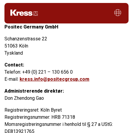
Legal notice
Positec Germany GmbH
Schanzenstrasse 22
51063 Köln
Tyskland
Contact:
Telefon: +49 (0) 221 – 130 656 0
E-mail:
kress.info@positecgroup.com
Administrerende direktør:
Don Zhendong Gao
Registreringsret: Köln Byret
Registreringsnummer: HRB 71318
Momsregistreringsnummer i henhold til § 27 a UStG:
DE813921765